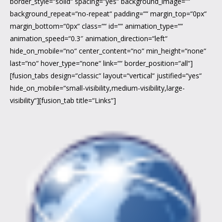
border_style=“solid“ spacing=“yes“ background_image=““
background_repeat=“no-repeat“ padding=““ margin_top=“0px“
margin_bottom=“0px“ class=““ id=““ animation_type=““
animation_speed=“0.3″ animation_direction=“left“
hide_on_mobile=“no“ center_content=“no“ min_height=“none“
last=“no“ hover_type=“none“ link=““ border_position=“all“]
[fusion_tabs design=“classic“ layout=“vertical“ justified=“yes“
hide_on_mobile=“small-visibility,medium-visibility,large-
visibility“][fusion_tab title=“Links“]