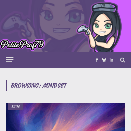
Facebook
Bluesky
LinkedIn
BROWSING:
MINDSET
BLOG