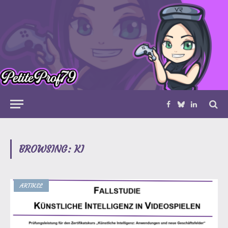
Facebook
Bluesky
LinkedIn
BROWSING:
KI
ARTIKEL