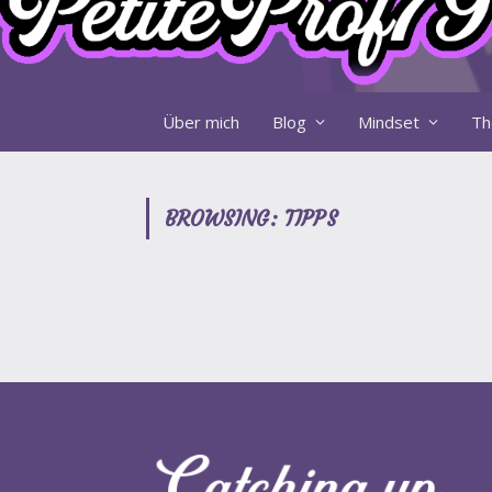
Über mich
Blog
Mindset
Th
BROWSING:
TIPPS