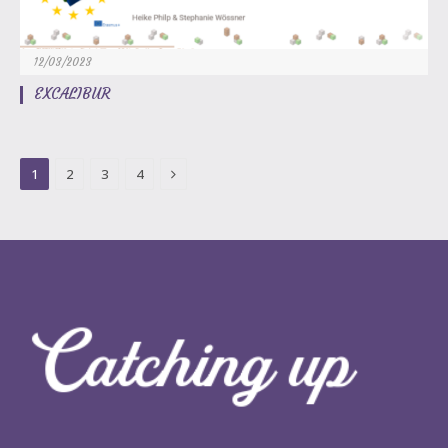
12/03/2023
EXCALIBUR
Next
1
2
3
4