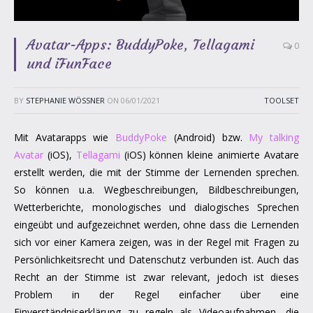
Avatar-Apps: BuddyPoke, Tellagami
0
und iFunFace
BY
STEPHANIE WÖSSNER
ON
06/01/2021
TOOLSET
Mit Avatarapps wie
BuddyPoke
(Android) bzw.
My talking
Avatar
(iOS),
Tellagami
(iOS) können kleine animierte Avatare
erstellt werden, die mit der Stimme der Lernenden sprechen.
So können u.a. Wegbeschreibungen, Bildbeschreibungen,
Wetterberichte, monologisches und dialogisches Sprechen
eingeübt und aufgezeichnet werden, ohne dass die Lernenden
sich vor einer Kamera zeigen, was in der Regel mit Fragen zu
Persönlichkeitsrecht und Datenschutz verbunden ist. Auch das
Recht an der Stimme ist zwar relevant, jedoch ist dieses
Problem in der Regel einfacher über eine
Einverständniserklärung zu regeln als Videoaufnahmen, die