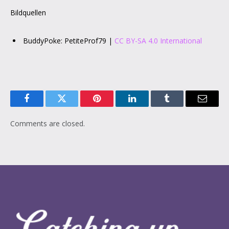
Bildquellen
BuddyPoke: PetiteProf79 |
CC BY-SA 4.0 International
Facebook
Twitter
Pinterest
LinkedIn
Tumblr
Email
Comments are closed.