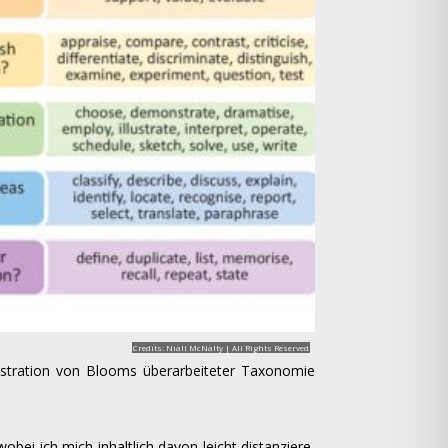
Credits:
Niall McNalty
| All Rights Reserved
lustration von Blooms überarbeiteter Taxonomie
bei ich mich inhaltlich davon leicht distanziere,