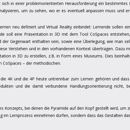
tet sich in einer problemorientierten Herausforderung ein bestimmte
alysieren, um zu sehen, wo er es eventuell anpassen muss und er
Lernen neu definiert und Virtual Reality einbindet: Lernende sollen
e soll eine Präsentation in 3D mit dem Tool CoSpaces entstehen, d
nd der Gegenwart enthalten sein, sowie eine Überlegung, wie man s
diese Verstehen und in den vorhandenen Kontext übertragen. Dazu m
tion in 3D zu erstellen, z.B. in Form eines Museums. Dies beinhaltet
on CoSpaces – der methodischen.
 die 4K und die 4P heute untrennbar zum Lernen gehören und dass de
dukten und die damit verbundene Handlungsorientierung nicht, be
 des Konzepts, bei denen die Pyramide auf den Kopf gestellt wird, um z
 im Lernprozess einnehmen dürfen, sondern dass das Gestalten das Wi