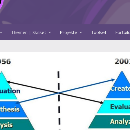
Themen | Skillset
Projekte
Toolset
Fortbi