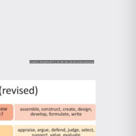
Credits: PetiteProf79 |
CC BY-NC-SA 4.0 International
.