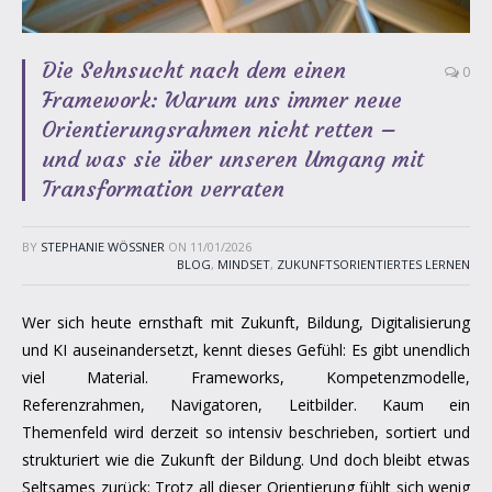
Die Sehnsucht nach dem einen
0
Framework: Warum uns immer neue
Orientierungsrahmen nicht retten –
und was sie über unseren Umgang mit
Transformation verraten
BY
STEPHANIE WÖSSNER
ON
11/01/2026
BLOG
,
MINDSET
,
ZUKUNFTSORIENTIERTES LERNEN
Wer sich heute ernsthaft mit Zukunft, Bildung, Digitalisierung
und KI auseinandersetzt, kennt dieses Gefühl: Es gibt unendlich
viel Material. Frameworks, Kompetenzmodelle,
Referenzrahmen, Navigatoren, Leitbilder. Kaum ein
Themenfeld wird derzeit so intensiv beschrieben, sortiert und
strukturiert wie die Zukunft der Bildung. Und doch bleibt etwas
Seltsames zurück: Trotz all dieser Orientierung fühlt sich wenig