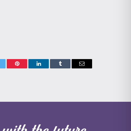
itter
Pinterest
LinkedIn
Tumblr
Email