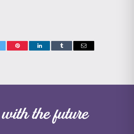
itter
Pinterest
LinkedIn
Tumblr
Email