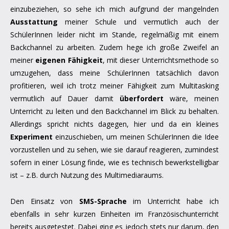
einzubeziehen, so sehe ich mich aufgrund der mangelnden
Ausstattung
meiner Schule und vermutlich auch der
SchülerInnen leider nicht im Stande, regelmäßig mit einem
Backchannel zu arbeiten. Zudem hege ich große Zweifel an
meiner
eigenen Fähigkeit
, mit dieser Unterrichtsmethode so
umzugehen, dass meine SchülerInnen tatsächlich davon
profitieren, weil ich trotz meiner Fähigkeit zum Multitasking
vermutlich auf Dauer damit
überfordert
wäre, meinen
Unterricht zu leiten und den Backchannel im Blick zu behalten.
Allerdings spricht nichts dagegen, hier und da ein kleines
Experiment
einzuschieben, um meinen SchülerInnen die Idee
vorzustellen und zu sehen, wie sie darauf reagieren, zumindest
sofern in einer Lösung finde, wie es technisch bewerkstelligbar
ist – z.B. durch Nutzung des Multimediaraums.
Den Einsatz von
SMS-Sprache
im Unterricht habe ich
ebenfalls in sehr kurzen Einheiten im Französischunterricht
bereits ausgetestet. Dabei ging es jedoch stets nur darum, den