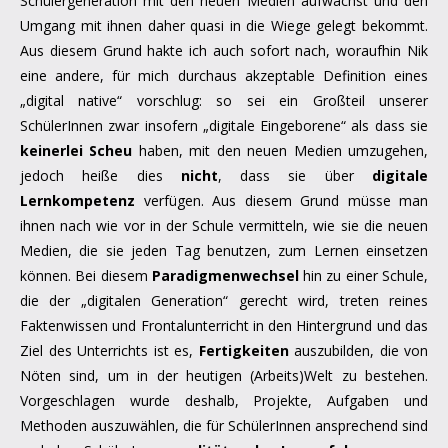
Schülergeneration mit den neuen Medien aufwächst und den
Umgang mit ihnen daher quasi in die Wiege gelegt bekommt.
Aus diesem Grund hakte ich auch sofort nach, woraufhin Nik
eine andere, für mich durchaus akzeptable Definition eines
„digital native“ vorschlug: so sei ein Großteil unserer
SchülerInnen zwar insofern „digitale Eingeborene“ als dass sie
keinerlei Scheu
haben, mit den neuen Medien umzugehen,
jedoch heiße dies
nicht
, dass sie über
digitale
Lernkompetenz
verfügen. Aus diesem Grund müsse man
ihnen nach wie vor in der Schule vermitteln, wie sie die neuen
Medien, die sie jeden Tag benutzen, zum Lernen einsetzen
können. Bei diesem
Paradigmenwechsel
hin zu einer Schule,
die der „digitalen Generation“ gerecht wird, treten reines
Faktenwissen und Frontalunterricht in den Hintergrund und das
Ziel des Unterrichts ist es,
Fertigkeiten
auszubilden, die von
Nöten sind, um in der heutigen (Arbeits)Welt zu bestehen.
Vorgeschlagen wurde deshalb, Projekte, Aufgaben und
Methoden auszuwählen, die für SchülerInnen ansprechend sind