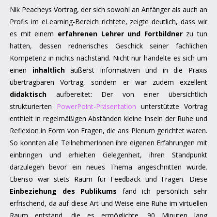
Nik Peacheys Vortrag, der sich sowohl an Anfänger als auch an
Profis im eLearning-Bereich richtete, zeigte deutlich, dass wir
es mit einem
erfahrenen Lehrer und Fortbildner
zu tun
hatten, dessen rednerisches Geschick seiner fachlichen
Kompetenz in nichts nachstand. Nicht nur handelte es sich um
einen
inhaltlich
äußerst informativen und in die Praxis
übertragbaren Vortrag, sondern er war zudem exzellent
didaktisch
aufbereitet: Der von einer übersichtlich
strukturierten
PowerPoint-Präsentation
unterstützte Vortrag
enthielt in regelmäßigen Abständen kleine Inseln der Ruhe und
Reflexion in Form von Fragen, die ans Plenum gerichtet waren.
So konnten alle TeilnehmerInnen ihre eigenen Erfahrungen mit
einbringen und erhielten Gelegenheit, ihren Standpunkt
darzulegen bevor ein neues Thema angeschnitten wurde.
Ebenso war stets Raum für Feedback und Fragen. Diese
Einbeziehung des Publikums
fand ich persönlich sehr
erfrischend, da auf diese Art und Weise eine Ruhe im virtuellen
Raum entstand, die es ermöglichte, 90 Minuten lang