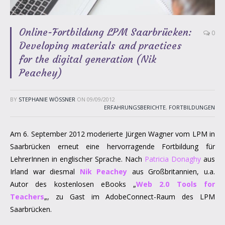
Online-Fortbildung LPM Saarbrücken:
0
Developing materials and practices
for the digital generation (Nik
Peachey)
BY
STEPHANIE WÖSSNER
ON
09/09/2012
ERFAHRUNGSBERICHTE
,
FORTBILDUNGEN
Am 6. September 2012 moderierte Jürgen Wagner vom LPM in
Saarbrücken erneut eine hervorragende Fortbildung für
LehrerInnen in englischer Sprache. Nach
Patricia Donaghy
aus
Irland war diesmal
Nik Peachey
aus Großbritannien, u.a.
Autor des kostenlosen eBooks „
Web 2.0 Tools for
Teachers
„, zu Gast im AdobeConnect-Raum des LPM
Saarbrücken.