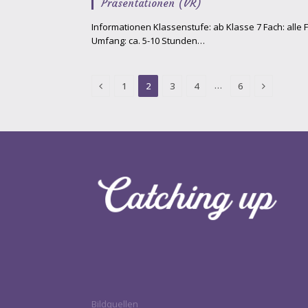
Präsentationen (VR)
Informationen Klassenstufe: ab Klasse 7 Fach: alle
Umfang: ca. 5-10 Stunden…
Previous
Next
…
1
2
3
4
6
Bildquellen