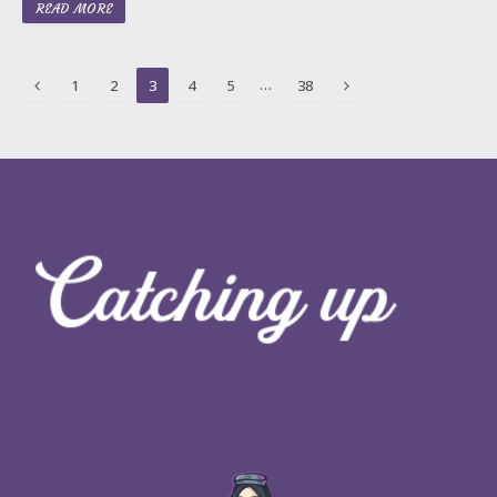
READ MORE
Previous
Next
…
1
2
3
4
5
38